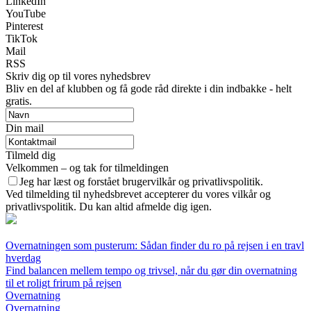
LinkedIn
YouTube
Pinterest
TikTok
Mail
RSS
Skriv dig op til vores nyhedsbrev
Bliv en del af klubben og få gode råd direkte i din indbakke - helt
gratis.
Din mail
Tilmeld dig
Velkommen – og tak for tilmeldingen
Jeg har læst og forstået brugervilkår og privatlivspolitik.
Ved tilmelding til nyhedsbrevet accepterer du vores vilkår og
privatlivspolitik. Du kan altid afmelde dig igen.
Overnatningen som pusterum: Sådan finder du ro på rejsen i en travl
hverdag
Find balancen mellem tempo og trivsel, når du gør din overnatning
til et roligt frirum på rejsen
Overnatning
Overnatning