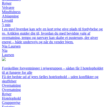
Rejser
Velvære
Mindfulness
Afslapning
Livsstil
5 min
I en travl hverdag kan selv en kort rejse give plads til fordybelse og
ro. Artiklen guider dig til, hvordan du med bevidste valg af
overnatning, tempo og nærvær kan skabe et pusterum, der giver
energi – både undervejs og når du vender hjem.
Nia Laursen
Nia
Laursen
Forskellige forventninger i rejsegruppen – sådan får I hotelopholdet
til at fungere for alle
Få det bedste ud af jeres fælles hotelophold – uden konflikter og
skuffelser
Overnatning
Overnatning
Rejser
Hotelophold
Grupperejse
Ferietips