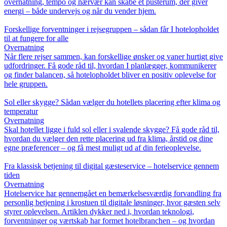
overnatning, tempo og nærvær kan skabe et pusterum, der giver
energi – både undervejs og når du vender hjem.
Forskellige forventninger i rejsegruppen – sådan får I hotelopholdet
til at fungere for alle
Overnatning
Når flere rejser sammen, kan forskellige ønsker og vaner hurtigt give
udfordringer. Få gode råd til, hvordan I planlægger, kommunikerer
og finder balancen, så hotelopholdet bliver en positiv oplevelse for
hele gruppen.
Sol eller skygge? Sådan vælger du hotellets placering efter klima og
temperatur
Overnatning
Skal hotellet ligge i fuld sol eller i svalende skygge? Få gode råd til,
hvordan du vælger den rette placering ud fra klima, årstid og dine
egne præferencer – og få mest muligt ud af din ferieoplevelse.
Fra klassisk betjening til digital gæsteservice – hotelservice gennem
tiden
Overnatning
Hotelservice har gennemgået en bemærkelsesværdig forvandling fra
personlig betjening i krostuen til digitale løsninger, hvor gæsten selv
styrer oplevelsen. Artiklen dykker ned i, hvordan teknologi,
forventninger og værtskab har formet hotelbranchen – og hvordan