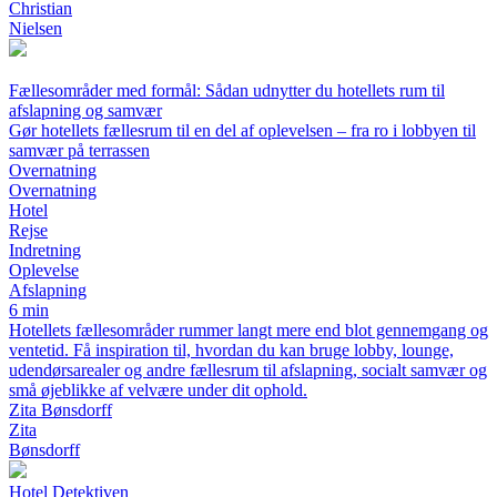
Christian
Nielsen
Fællesområder med formål: Sådan udnytter du hotellets rum til
afslapning og samvær
Gør hotellets fællesrum til en del af oplevelsen – fra ro i lobbyen til
samvær på terrassen
Overnatning
Overnatning
Hotel
Rejse
Indretning
Oplevelse
Afslapning
6 min
Hotellets fællesområder rummer langt mere end blot gennemgang og
ventetid. Få inspiration til, hvordan du kan bruge lobby, lounge,
udendørsarealer og andre fællesrum til afslapning, socialt samvær og
små øjeblikke af velvære under dit ophold.
Zita Bønsdorff
Zita
Bønsdorff
Hotel Detektiven