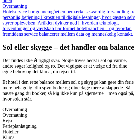
tiden
Overnatning
Hotelservice har gennemgået en bemærkelsesværdig forvandling fra
personlig betjening i krostuen til digitale løsninger, hvor gæsten selv
styrer oplevelsen. Artiklen dykker ned i, hvordan teknologi,
forventninger og værtskab har formet hotelbranchen – og hvordan
fremtidens service balancerer mellem data og menneskelig kontakt.
Sol eller skygge – det handler om balance
Der findes ikke ét rigtigt svar. Nogle trives bedst i sol og varme,
andre søger kølighed og ro. Det vigtigste er at vælge ud fra dine
egne behov og det klima, du rejser til.
Et hotel i den rette balance mellem sol og skygge kan gøre din ferie
mere behagelig, din søvn bedre og dine dage mere afslappede. Så
næste gang du booker, så kig ikke kun på stjernerne – men også på,
hvor solen står.
Overnatning
Overnatning
Rejser
Ferieplanlægning
Hoteller
Klima