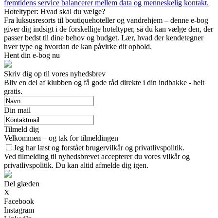
fremtidens service balancerer mellem data og menneskelig kontakt.
Hoteltyper: Hvad skal du vælge?
Fra luksusresorts til boutiquehoteller og vandrehjem – denne e-bog
giver dig indsigt i de forskellige hoteltyper, så du kan vælge den, der
passer bedst til dine behov og budget. Lær, hvad der kendetegner
hver type og hvordan de kan påvirke dit ophold.
Hent din e-bog nu
Skriv dig op til vores nyhedsbrev
Bliv en del af klubben og få gode råd direkte i din indbakke - helt
gratis.
Din mail
Tilmeld dig
Velkommen – og tak for tilmeldingen
Jeg har læst og forstået brugervilkår og privatlivspolitik.
Ved tilmelding til nyhedsbrevet accepterer du vores vilkår og
privatlivspolitik. Du kan altid afmelde dig igen.
Del glæden
X
Facebook
Instagram