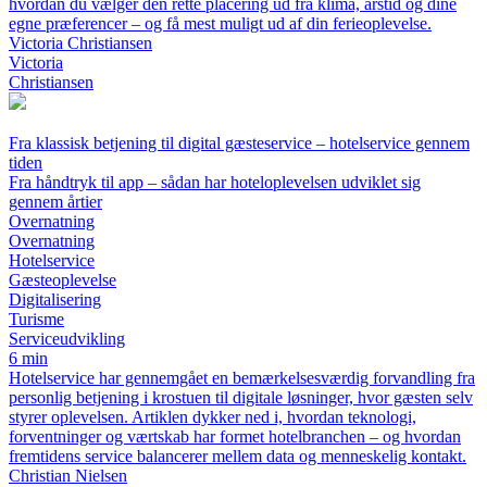
hvordan du vælger den rette placering ud fra klima, årstid og dine
egne præferencer – og få mest muligt ud af din ferieoplevelse.
Victoria Christiansen
Victoria
Christiansen
Fra klassisk betjening til digital gæsteservice – hotelservice gennem
tiden
Fra håndtryk til app – sådan har hoteloplevelsen udviklet sig
gennem årtier
Overnatning
Overnatning
Hotelservice
Gæsteoplevelse
Digitalisering
Turisme
Serviceudvikling
6 min
Hotelservice har gennemgået en bemærkelsesværdig forvandling fra
personlig betjening i krostuen til digitale løsninger, hvor gæsten selv
styrer oplevelsen. Artiklen dykker ned i, hvordan teknologi,
forventninger og værtskab har formet hotelbranchen – og hvordan
fremtidens service balancerer mellem data og menneskelig kontakt.
Christian Nielsen