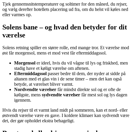
Tjek gennemsnitstemperaturer og soltimer for den måned, du rejser,
og vælg derefter hotellets placering ud fra, om du helst vil køles ned
eller varmes op.
Solens bane – og hvad den betyder for dit
værelse
Solens retning spiller en større rolle, end mange tror. Et værelse mod
øst får morgensol, mens et mod vest får eftermiddagssol.
Morgensol
er ideel, hvis du vil vågne til lys og friskhed, men
stadig have et køligt værelse om aftenen.
Eftermiddagssol
passer bedre til dem, der nyder at sidde på
altanen med et glas vin i de sene timer – men det kan også
betyde, at værelset bliver varmt.
Nordvendte værelser
får mindst direkte sol og er ofte de
køligste, mens
sydvendte værelser
får mest sol og lys dagen
igennem.
Hvis du rejser til et varmt land midt på sommeren, kan et nord- eller
østvendt værelse være en gave. I koldere klimaer kan sydvendt være
det, der gør opholdet ekstra behageligt.