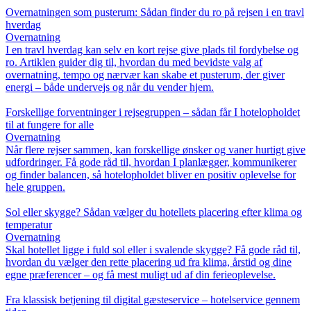
Overnatningen som pusterum: Sådan finder du ro på rejsen i en travl
hverdag
Overnatning
I en travl hverdag kan selv en kort rejse give plads til fordybelse og
ro. Artiklen guider dig til, hvordan du med bevidste valg af
overnatning, tempo og nærvær kan skabe et pusterum, der giver
energi – både undervejs og når du vender hjem.
Forskellige forventninger i rejsegruppen – sådan får I hotelopholdet
til at fungere for alle
Overnatning
Når flere rejser sammen, kan forskellige ønsker og vaner hurtigt give
udfordringer. Få gode råd til, hvordan I planlægger, kommunikerer
og finder balancen, så hotelopholdet bliver en positiv oplevelse for
hele gruppen.
Sol eller skygge? Sådan vælger du hotellets placering efter klima og
temperatur
Overnatning
Skal hotellet ligge i fuld sol eller i svalende skygge? Få gode råd til,
hvordan du vælger den rette placering ud fra klima, årstid og dine
egne præferencer – og få mest muligt ud af din ferieoplevelse.
Fra klassisk betjening til digital gæsteservice – hotelservice gennem