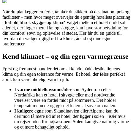
Når du planlægger en ferie, tænker du sikkert på destination, pris og
faciliteter – men hvor meget overvejer du egentlig hotellets placering
i forhold til sol, skygge og klima? Valget mellem et hotel i fuld sol
eller et, der ligger mere i læ og skygge, kan have stor betydning for
din komfort, søvn og oplevelse af stedet. Her får du en guide til,
hvordan du vælger rigtigt ud fra klima, årstid og dine egne
præferencer.
Kend klimaet – og din egen varmegrænse
Først og fremmest handler det om at kende både destinationens
klima og din egen tolerance for varme. Et hotel, der føles perfekt i
april, kan være ulideligt varmt i juli.
I varme middelhavsområder
som Sydeuropa eller
Nordafrika kan et hotel i skygge eller med nordvendte
værelser være en fordel midt på sommeren. Det holder
temperaturen nede og gør det lettere at sove om natten.
I køligere egne
som Skandinavien eller Alperne kan du
derimod få mere ud af et hotel, der ligger i solen – især hvis
du rejser uden for højsæsonen. Solen kan give naturlig varme
og et mere behageligt ophold.