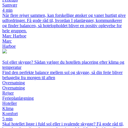
Samvær
4 min
Når flere rejser sammen, kan forskellige ønsker og vaner hurtigt give
udfordringer. Få gode råd til, hvordan I planlægger, kommunikerer
og finder balancen, så hotelopholdet bliver en positiv oplevelse for
hele gruppen.
Marc Harboe
Marc
Harboe
Sol eller skygge? Sådan vælger du hotellets placering efter klima og
temperatur
Find den perfekte balance mellem sol og skygge, så din ferie bliver
behagelig fra morgen til aften
Overnatning
Overnatning
Rejser
Ferieplanlægning
Hoteller
Klima
Komfort
5 min
Skal hotellet ligge i fuld sol eller i svalende skygge? Få gode råd til,