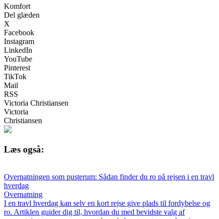
Komfort
Del glæden
X
Facebook
Instagram
LinkedIn
YouTube
Pinterest
TikTok
Mail
RSS
Victoria Christiansen
Victoria
Christiansen
Læs også:
Overnatningen som pusterum: Sådan finder du ro på rejsen i en travl
hverdag
Overnatning
I en travl hverdag kan selv en kort rejse give plads til fordybelse og
ro. Artiklen guider dig til, hvordan du med bevidste valg af