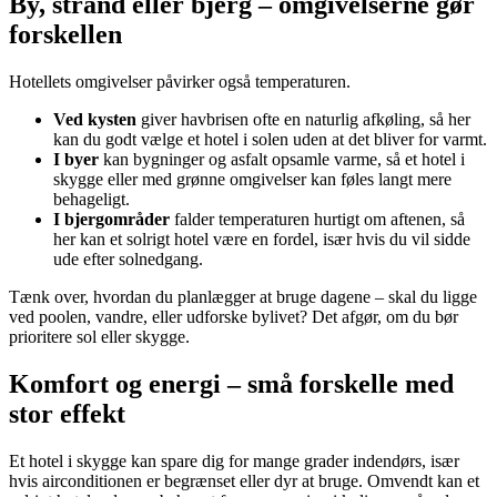
By, strand eller bjerg – omgivelserne gør
forskellen
Hotellets omgivelser påvirker også temperaturen.
Ved kysten
giver havbrisen ofte en naturlig afkøling, så her
kan du godt vælge et hotel i solen uden at det bliver for varmt.
I byer
kan bygninger og asfalt opsamle varme, så et hotel i
skygge eller med grønne omgivelser kan føles langt mere
behageligt.
I bjergområder
falder temperaturen hurtigt om aftenen, så
her kan et solrigt hotel være en fordel, især hvis du vil sidde
ude efter solnedgang.
Tænk over, hvordan du planlægger at bruge dagene – skal du ligge
ved poolen, vandre, eller udforske bylivet? Det afgør, om du bør
prioritere sol eller skygge.
Komfort og energi – små forskelle med
stor effekt
Et hotel i skygge kan spare dig for mange grader indendørs, især
hvis airconditionen er begrænset eller dyr at bruge. Omvendt kan et